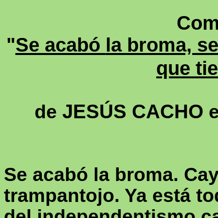
Come
"
Se acabó
la broma, s
que ti
JESÚS CACHO
de
e
Se acabó la broma. Caye
trampantojo. Ya está t
del independentismo ca