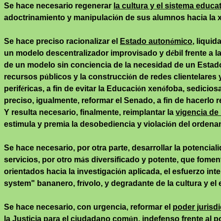
Se hace necesario regenerar
la cultura y el sistema educa
adoctrinamiento y manipulaci
ó
n de sus alumnos hacia la x
Se hace preciso racionalizar el
Estado auton
ó
mico
, liquida
un modelo descentralizador improvisado y d
é
bil frente a
de un modelo sin conciencia de la necesidad de un Estado 
recursos p
ú
blicos y la construcci
ó
n de redes clientelares 
perif
é
ricas, a fin de evitar la Educaci
ó
n xen
ó
foba, sediciosa
preciso, igualmente, reformar el Senado, a fin de hacerlo re
Y resulta necesario, finalmente, reimplantar la
vigencia de 
estimula y premia la desobediencia y violaci
ó
n del ordena
Se hace necesario, por otra parte, desarrollar la potencial
servicios, por otro m
á
s diversificado y potente, que fomen
orientados hacia la investigaci
ó
n aplicada, el esfuerzo inte
system
" bananero, fr
í
volo, y degradante de la cultura y el
Se hace necesario, con urgencia, reformar el
poder jurisd
la Justicia para el ciudadano com
ú
n, indefenso frente al 