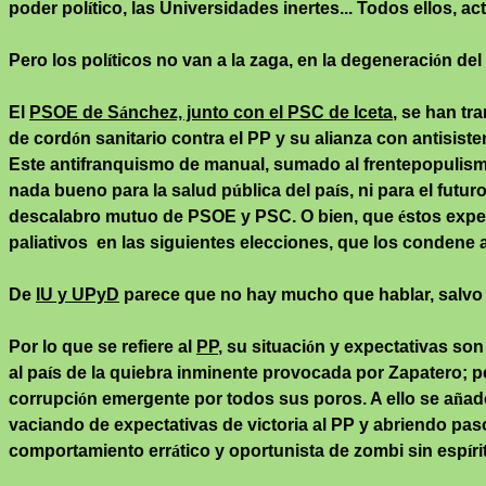
poder pol
í
tico, las Universidades inertes... Todos ellos,
Pero los pol
í
ticos no van a la zaga, en la degeneraci
ó
n del 
El
PSOE de S
á
nchez, junto con el PSC de
Iceta
, se
han
tra
de cord
ó
n sanitario contra el PP y su alianza con
antisist
Este
antifranquismo
de manual, sumado al
frentepopulis
nada bueno para la salud p
ú
blica del pa
í
s, ni para el fut
descalabro mutuo de PSOE y PSC. O bien, que
é
stos expe
paliativos
en las siguientes elecciones, que los condene a
De
IU y
UPyD
parece que no hay mucho que hablar, salvo
Por lo que se refiere al
PP
, su situaci
ó
n y expectativas son
al pa
í
s de la quiebra inminente provocada por Zapatero; pe
corrupci
ó
n emergente por todos sus poros. A ello se a
ñ
ad
vaciando de expectativas de victoria al PP y abriendo pa
comportamiento err
á
tico y oportunista de zombi sin esp
í
ri