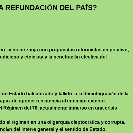
LA REFUNDACI
N DEL PA
S?
Ó
Í
en, si no se zanja con propuestas reformistas en positivo,
edicioso y
etnicista
y la penetraci
ó
n efectiva del
 un Estado balcanizado y fallido, a la desintegraci
ó
n de la
ncapaz de oponer resistencia al enemigo exterior.
el R
é
gimen del 78
, actualmente inmerso en una crisis
do el r
é
gimen en una oligarqu
í
a
cleptocr
á
tica
y corrupta,
unci
ó
n del inter
é
s general y el sentido de Estado.