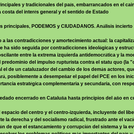
incipales y tradicionales del pa
í
s, embarrancados en el
cai
 costa del inter
é
s general y el sentido de Estado
ntes principales, PODEMOS y CIUDADANOS. An
á
lisis inciert
 a las contradicciones y amortecimiento actual: la capitaliz
 ha sido seguida por contradicciones ideol
ó
gicas y estruc
 oscilante entre la extrema izquierda antidemocr
á
tica y la mo
predominio del impulso rupturista contra el statu quo (la "
al el de un
cataluzador
del cambio de los dem
á
s actores, qu
ar
á
, posiblemente a desempe
ñ
ar el papel del PCE en los ini
tancia estrat
é
gica complementaria y secundaria, con resp
uedado encerrado en Catalu
ñ
a hasta principios del a
ñ
o en c
espacio del centro y el centro-izquierda, incluyente del li
e la derecha y del socialismo radical, frustrado ante el vac
í
ó
n de que el estancamiento y corrupci
ó
n del sistema y la ev
esolver los problemas pol
í
ticos m
á
s importantes del pa
í
s y