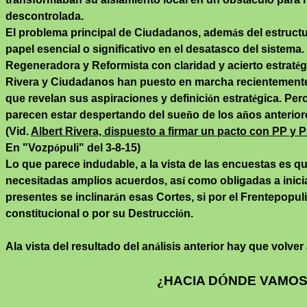
descontrolada.
El problema principal de Ciudadanos, adem
á
s del estruct
papel esencial o significativo en el desatasco del sistem
Regeneradora y Reformista con claridad y acierto estrat
é
g
Rivera y Ciudadanos han puesto en marcha recientement
que revelan sus aspiraciones y definici
ó
n estrat
é
gica. Per
parecen estar despertando del sue
ñ
o de los a
ñ
os anterior
(Vid.
Albert Rivera, dispuesto a firmar un pacto con PP y
En "
Vozp
ó
puli
" del 3-8-15)
Lo que parece indudable, a la vista de las encuestas es qu
necesitadas amplios acuerdos, as
í
como obligadas a inici
presentes se inclinar
á
n esas Cortes, si por el
Frentepopul
constitucional o por su Destrucci
ó
n.
Ala
vista del resultado del an
á
lisis anterior hay que volver
¿
HACIA D
Ó
NDE VAMO