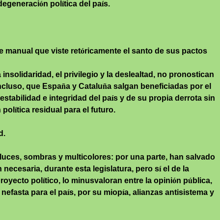
 degeneraci
ó
n pol
í
tica del pa
í
s.
 manual que viste ret
ó
ricamente el santo de sus pactos
insolidaridad, el privilegio y la deslealtad, no pronostican
incluso, que Espa
ñ
a y Catalu
ñ
a salgan beneficiadas por el
 estabilidad e integridad del pa
í
s y de su propia derrota sin
 pol
í
tica residual para el futuro.
d.
 luces, sombras y multicolores: por una parte, han salvado
n necesaria, durante esta legislatura, pero s
í
el de la
proyecto pol
í
tico, lo minusvaloran entre la opini
ó
n p
ú
blica,
 nefasta para el pa
í
s, por su miop
í
a, alianzas
antisistema
y