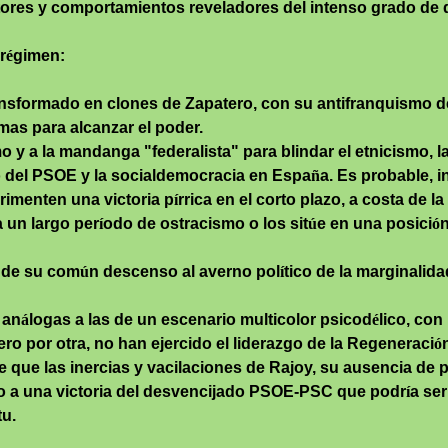
 actores y comportamientos reveladores del intenso grado de
r
é
gimen:
nsformado en clones de Zapatero, con su
antifranquismo
de
emas
para alcanzar el poder.
mo
y a la mandanga "federalista" para blindar el etnicismo, la 
uro del PSOE y la socialdemocracia en Espa
ñ
a. Es probable, 
rimenten una victoria p
í
rrica en el corto plazo, a costa de la
 un largo per
í
odo de ostracismo o los sit
ú
e en una posici
ó
n
 de su com
ú
n descenso al averno pol
í
tico de la marginalida
 an
á
logas a las de un escenario multicolor psicod
é
lico, con
ro por otra, no han ejercido el liderazgo de la Regeneraci
ó
e que las inercias y vacilaciones de Rajoy, su ausencia de 
so a una victoria del desvencijado PSOE-PSC que podr
í
a ser
tu.