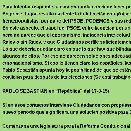
Para intentar responder a esta pregunta conviene tener pr
En primer lugar, resulta evidente la indefinici
ó
n cong
é
nita
frentepopulistas
, por parte del PSOE, PODEMOS y sus r
En este aspecto, el papel del PSOE, entre la opci
ó
n por un
pero no parece que el oportunismo, indigencia intelectual
Rajoy o sin Rajoy, y que Ciudadanos perfile suficientemen
Lo que deber
í
a quedar claro es que lo que hay que blindar
algunos de ellos. Por eso no parecen soluciones adecuadas
etnonacionalismo. Si eso lo tienen claro los espa
ñ
oles, l
Pablo Sebasti
á
n apunta hoy la posibilidad de que se est
é
n
coalici
ó
n para despu
é
s de las elecciones (
Se est
á
trabajan
PABLO SEBASTI
Á
N en "Rep
ú
blica" del 17-8-15
)
Si en esos contactos interviene Ciudadanos con propuesta
nuevo per
í
odo que significara una soluci
ó
n positiva para
Comenzar
í
a una legislatura para la Reforma
Contitucional