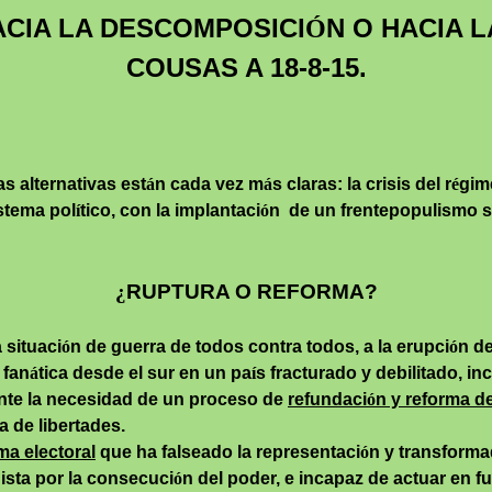
ACIA LA DESCOMPOSICI
N O HACIA 
Ó
COUSAS A 18-8-15.
as alternativas est
á
n cada vez m
á
s claras: la crisis del r
é
gim
stema pol
í
tico, con la implantaci
ó
n
de un
frentepopulismo
s
¿
RUPTURA O REFORMA?
 situaci
ó
n de guerra de todos contra todos, a la erupci
ó
n de
 fan
á
tica desde el sur en un pa
í
s fracturado y debilitado, i
nte la necesidad de un proceso de
refundaci
ó
n y reforma d
a de libertades.
ma electoral
que ha falseado la representaci
ó
n y transforma
dista por la consecuci
ó
n del poder, e incapaz de actuar en f