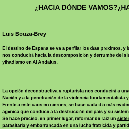
HACIA D
NDE VAMOS
?
H
¿
Ó
¿
Luis Bouza-Brey
El destino de Espa
ñ
a se va a perfilar los d
í
as pr
ó
ximos, y l
nos conducir
á
hacia la descomposici
ó
n y derrumbe del si
yihadismo
en Al
Andalus
.
La
opci
ó
n deconstructiva y rupturista
nos
conducir
à
a una
Naci
ó
n y a la penetraci
ó
n de la violencia fundamentalista y
Frente a este caos en ciernes, se hace cada d
í
a m
á
s evide
ag
ó
nica que conduce a la destrucci
ó
n del pa
í
s y su sistem
Se hace preciso, en primer lugar, reformar de
raiz
un
siste
parasitaria y embarrancada en una lucha fratricida y parti