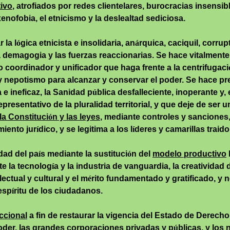
tivo
, atrofiados por redes clientelares, burocracias insensib
enofobia, el etnicismo y la deslealtad sediciosa.
r la l
ó
gica
etnicista
e insolidaria, an
á
rquica, caciquil, corr
 la demagogia y las fuerzas reaccionarias. Se hace vitalment
coordinador y unificador que haga frente a la centrifugaci
y nepotismo para alcanzar y conservar el poder. Se hace pre
 e ineficaz, la Sanidad p
ú
blica desfalleciente, inoperante y,
presentativo de la pluralidad territorial, y que deje de ser 
la Constituci
ó
n y las leyes
, mediante controles y sanciones,
miento jur
í
dico, y se legitima a los l
í
deres y camarillas traid
idad del pa
í
s mediante la sustituci
ó
n del
modelo productivo
te la tecnolog
í
a y la industria de vanguardia, la creativida
lectual y cultural y el m
é
rito fundamentado y gratificado, y
 esp
í
ritu de los ciudadanos.
iccional
a fin de restaurar la vigencia del Estado de Derecho, 
poder, las grandes corporaciones privadas y p
ú
blicas, y los