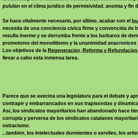
pululan en el clima jur
í
dico de permisividad,
anom
ì
a
y fin 
Se hace vitalmente necesario, por
ú
ltimo, acabar con el
bu
necesita de una conciencia c
í
vica firme y convencida de l
resulta inerme y se derrumba frente a los b
á
rbaros de dent
promotores del monolitismo y la unanimidad anacr
ó
nicos 
Los objetivos de la
Regeneraci
ó
n, Reforma y Refundaci
ó
n
llevar a cabo esta inmensa tarea.
Parece que se avecina una legislatura para el debate y ap
contrapi
é
y embarrancados en sus trapisondas y din
á
mica
As
í
, los sindicatos mayoritarios han abandonado hace tiem
corrupta y perversa de los sindicatos catalanes mayoritar
ostracismo.
...tambi
é
n, los Intelectuales durmientes o serviles, los ar