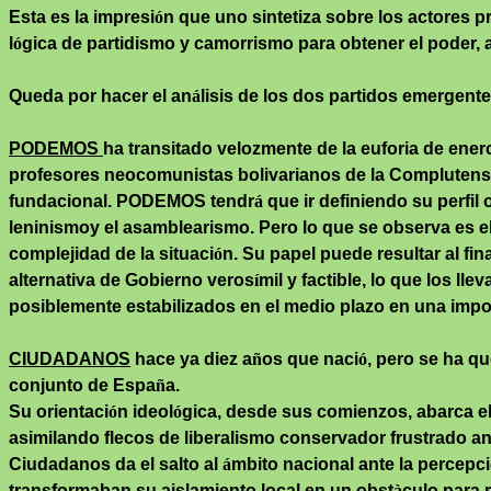
Esta es la impresi
ó
n que uno sintetiza sobre los actores pr
l
ó
gica de partidismo y
camorrismo
para obtener el poder, a
Queda por hacer el an
á
lisis de los dos partidos emerge
PODEMOS
ha transitado velozmente de la euforia de enero
profesores neocomunistas bolivarianos de la Complutense
fundacional. PODEMOS tendr
á
que ir definiendo su perfil
leninismoy
el asamblearismo. Pero lo que se observa es el 
complejidad de la situaci
ó
n. Su papel puede resultar al fin
alternativa de Gobierno veros
í
mil y factible, lo que los llev
posiblemente estabilizados en el medio plazo en una impor
CIUDADANOS
hace ya diez a
ñ
os que naci
ó
, pero se ha q
conjunto de Espa
ñ
a.
Su orientaci
ó
n ideol
ó
gica, desde sus comienzos, abarca el 
asimilando flecos de liberalismo conservador frustrado ant
Ciudadanos da el salto al
á
mbito nacional ante la percepci
transformaban su aislamiento local en un
obst
à
culo
para r