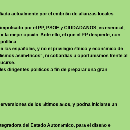
ñ
ada actualmente por el embri
ó
n de alianzas locales
mo impulsado por el PP, PSOE y CIUDADANOS, es esencial,
or la mejor opci
ó
n. Ante ello, el que el PP despierte, con
 pol
í
tica.
 de los espa
ñ
oles, y no el privilegio
é
tnico y econ
ó
mico de
alismos asim
é
tricos", ni cobard
í
as u oportunismos frente al
ucirse.
es dirigentes pol
í
ticos a fin de preparar una gran
perversiones de los
ú
ltimos a
ñ
os, y
podr
ì
a
iniciarse un
integradora del Estado Auton
ó
mico, para el dise
ñ
o e