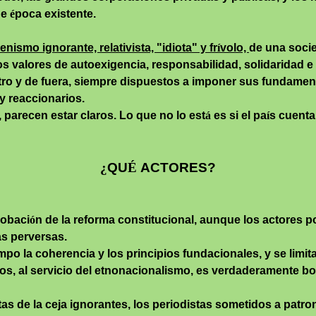
de
é
poca existente.
enismo
ignorante, relativista, "idiota" y fr
í
volo,
de una soci
os valores de
autoexigencia
, responsabilidad, solidaridad e
ro y de fuera, siempre dispuestos a imponer sus fundamenta
y reaccionarios.
, parecen estar claros. Lo que no lo est
á
es si el pa
í
s cuenta
¿
QU
É
ACTORES?
robaci
ó
n de la reforma constitucional, aunque los actores p
s perversas.
po la coherencia y los principios fundacionales, y se limita
ios, al servicio del etnonacionalismo, es verdaderamente b
tistas de la ceja ignorantes, los periodistas sometidos a pa