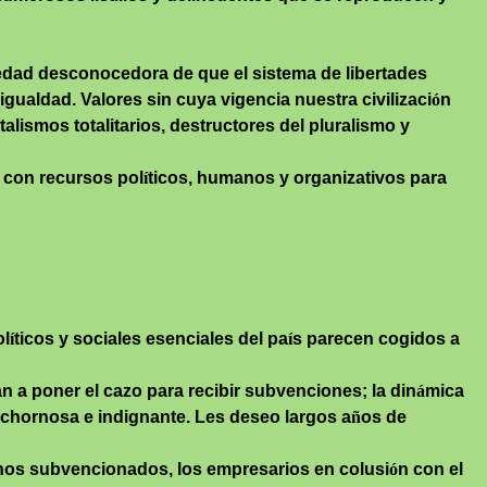
edad desconocedora de que el sistema de libertades
 igualdad. Valores sin cuya vigencia nuestra civilizaci
ó
n
lismos totalitarios, destructores del pluralismo y
 con recursos pol
í
ticos, humanos y organizativos para
ol
í
ticos y sociales esenciales del pa
í
s parecen cogidos a
n a poner el cazo para recibir subvenciones; la din
á
mica
ochornosa e indignante. Les deseo largos a
ñ
os de
tronos subvencionados, los empresarios en colusi
ó
n con el