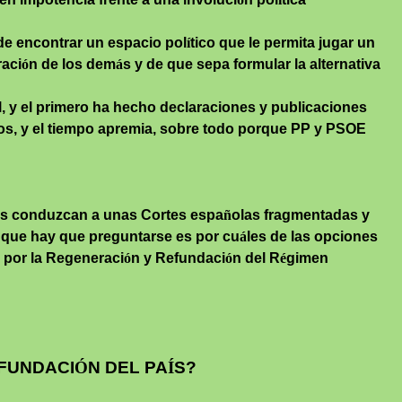
l de encontrar un espacio pol
í
tico que le permita jugar un
raci
ó
n de los dem
á
s y de que sepa formular la alternativa
l, y el primero ha hecho declaraciones y publicaciones
os, y el tiempo apremia, sobre todo porque PP y PSOE
es conduzcan a unas Cortes espa
ñ
olas fragmentadas y
o que hay que preguntarse es por cu
á
les de las opciones
i por la Regeneraci
ó
n y Refundaci
ó
n del R
é
gimen
EFUNDACI
Ó
N DEL PA
Í
S?