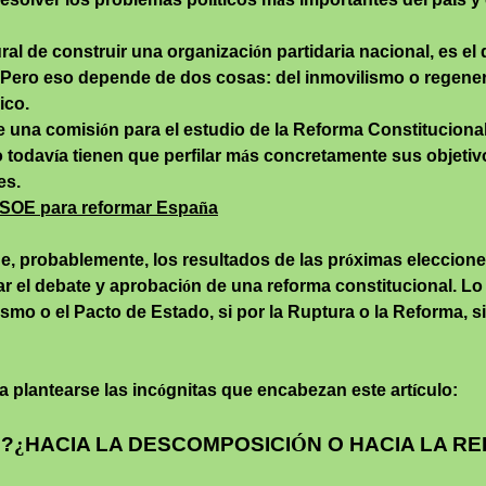
ural de construir una organizaci
ó
n partidaria nacional, es e
a. Pero eso depende de dos cosas: del inmovilismo o regene
ico.
e una comisi
ó
n para el estudio de la Reforma Constituciona
o todav
í
a tienen que perfilar m
á
s concretamente sus objetiv
es.
 PSOE para reformar Espa
ñ
a
e, probablemente, los resultados de las pr
ó
ximas eleccion
ar el debate y aprobaci
ó
n de una reforma constitucional. L
ismo
o el Pacto de Estado, si por la Ruptura o la Reforma, s
 a plantearse las inc
ó
gnitas que encabezan este art
í
culo:
S
?
¿
HACIA LA DESCOMPOSICI
Ó
N O HACIA LA R