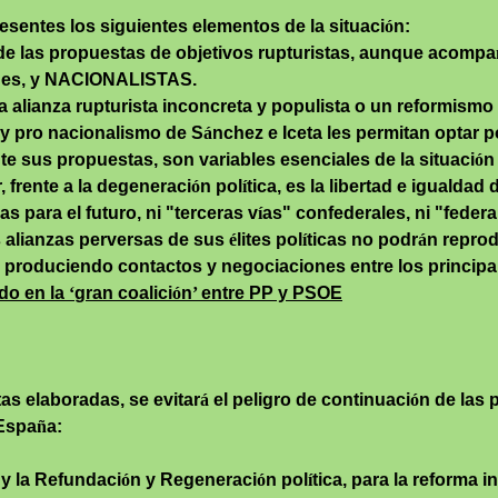
esentes los siguientes elementos de la situaci
ó
n:
 de las propuestas de objetivos rupturistas, aunque acompa
edes, y NACIONALISTAS.
a alianza rupturista inconcreta y populista o un reformis
 y pro nacionalismo de S
á
nchez e
Iceta
les permitan optar p
te sus propuestas, son variables esenciales de la situaci
ó
n
, frente a la degeneraci
ó
n pol
í
tica, es la libertad e igualdad
 para el futuro, ni "terceras v
í
as" confederales, ni "feder
as alianzas perversas de sus
é
lites pol
í
ticas no podr
á
n reprod
 produciendo contactos y negociaciones entre los principal
do en la
‘
gran coalici
ó
n
’
entre PP y PSOE
s elaboradas, se evitar
á
el peligro de continuaci
ó
n de las 
 Espa
ñ
a:
y la Refundaci
ó
n y Regeneraci
ó
n pol
í
tica, para la reforma 