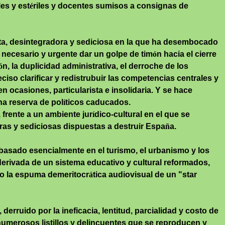
les y est
é
riles y docentes sumisos a consignas de
upta, desintegradora y sediciosa en la que ha desembocado
e necesario y urgente dar un golpe de tim
ó
n hacia el cierre
ó
n, la duplicidad administrativa, el derroche de los
ciso clarificar y
redistrubuir
las competencias centrales y
 en ocasiones, particularista e insolidaria. Y se hace
una reserva de pol
í
ticos caducados.
 frente a un ambiente jur
í
dico-cultural en el que se
oras y sediciosas dispuestas a destruir Espa
ñ
a.
basado esencialmente en el turismo, el urbanismo y los
d derivada de un sistema educativo y cultural reformados,
 no la espuma
demeritocr
á
tica
audiovisual de un "
star
derruido por la ineficacia, lentitud, parcialidad y costo de
 numerosos listillos y delincuentes que se reproducen y