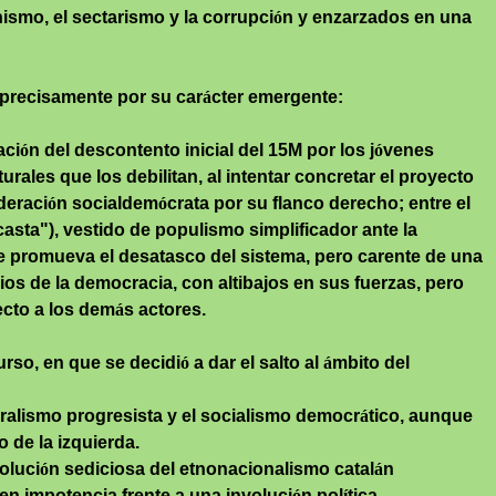
nismo
, el sectarismo y la corrupci
ó
n y enzarzados en una
o precisamente por su car
á
cter emergente:
aci
ó
n del descontento inicial del 15M por los j
ó
venes
turales que los debilitan, al intentar concretar el proyecto
deraci
ó
n socialdem
ó
crata por su flanco derecho; entre el
casta"), vestido de populismo simplificador ante la
e promueva el desatasco del sistema, pero carente de una
cios de la democracia, con altibajos en sus fuerzas, pero
ecto a los dem
á
s actores.
urso, en que se decidi
ó
a dar el salto al
á
mbito del
beralismo progresista y el socialismo democr
á
tico, aunque
o de la izquierda.
oluci
ó
n sediciosa del etnonacionalismo catal
á
n
 en impotencia frente a una involuci
ó
n pol
í
tica