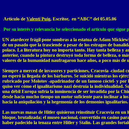
Artículo de
Valentí Puig
, Escritor, en “ABC” del 05.05.06
Por su interés y relevancia he seleccionado el artículo que sigue pa
UN atardecer frágil pone sombras a la estatua de Adam Mickiewic
de un pasado que la trasciende a pesar de los estragos de banalid
polaco. La literatura hoy no importa tanto. Hay tanta belleza y 
anterior, cuando la pintura destruyó toda forma de belleza, o más 
valores de la humanidad naufragaron hace años, a poco más de u
Siempre a merced de invasores y particiones, Cracovia -ciudad cr
no esperó la llegada de los bárbaros. Se suicidó mientras los ejér
rubricado por Molotov -apadrinador de un famoso cóctel- y por R
quiso ver cómo el igualitarismo nazi destruía la individualidad. S
una débil Europa sufría la inminencia de ser invadida por la Chi
desde hacía mucho tiempo un motor suficiente para inclinar a los 
hacia la aniquilación y la hegemonía de los demonios igualitarios.
Las nuevas masas de Hitler quisieron reinstituir Cracovia en un 
bloque, brutalizada; el museo nacional, convertido en casino par
haber padecido la tenaza entre Hitler y Stalin. Las grandes forta