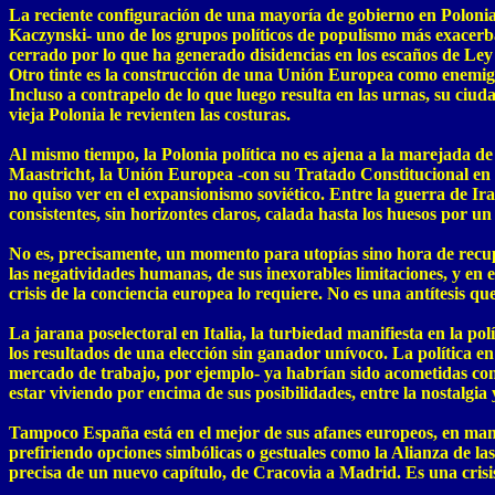
La reciente configuración de una mayoría de gobierno en Polonia
Kaczynski- uno de los grupos políticos de populismo más exacerb
cerrado por lo que ha generado disidencias en los escaños de Ley y
Otro tinte es la construcción de una Unión Europea como enemigo 
Incluso a contrapelo de lo que luego resulta en las urnas, su ciud
vieja Polonia le revienten las costuras.
Al mismo tiempo, la Polonia política no es ajena a la marejada d
Maastricht, la Unión Europea -con su Tratado Constitucional en el 
no quiso ver en el expansionismo soviético. Entre la guerra de Ir
consistentes, sin horizontes claros, calada hasta los huesos por 
No es, precisamente, un momento para utopías sino hora de recu
las negatividades humanas, de sus inexorables limitaciones, y en e
crisis de la conciencia europea lo requiere. No es una antítesis q
La jarana poselectoral en Italia, la turbiedad manifiesta en la pol
los resultados de una elección sin ganador unívoco. La política 
mercado de trabajo, por ejemplo- ya habrían sido acometidas con
estar viviendo por encima de sus posibilidades, entre la nostalgia
Tampoco España está en el mejor de sus afanes europeos, en manos
prefiriendo opciones simbólicas o gestuales como la Alianza de la
precisa de un nuevo capítulo, de Cracovia a Madrid. Es una cris