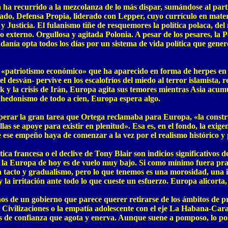
 ha recurrido a la mezcolanza de lo más dispar, sumándose al part
ado, Defensa Propia, liderado con Lepper, cuyo currículo en mater
 Justicia. El fulanismo tiñe de resquemores la política polaca, del
externo. Orgullosa y agitada Polonia. A pesar de los pesares, la 
adanía opta todos los días por un sistema de vida política que gene
e «patriotismo económico» que ha aparecido en forma de herpes en 
desván- pervive en los escalofríos del miedo al terror islamista, r
ak y la crisis de Irán, Europa agita sus temores mientras Asia acu
un hedonismo de todo a cien, Europa espera algo.
perar la gran tarea que Ortega reclamaba para Europa, «la constru
llas se apoye para existir en plenitud». Esa es, en el fondo, la exi
ue ese empeño haya de comenzar a la vez por el realismo histórico y
ítica francesa o el declive de Tony Blair son indicios significativo
en la Europa de hoy es de vuelo muy bajo. Si como mínimo fuera pr
 tacto y gradualismo, pero lo que tenemos es una morosidad, una 
 y la irritación ante todo lo que cueste un esfuerzo. Europa alicor
 de un gobierno que parece querer retirarse de los ámbitos de pro
s Civilizaciones o la empatía adolescente con el eje La Habana-Car
is de confianza que agota y enerva. Aunque suene a pomposo, lo po