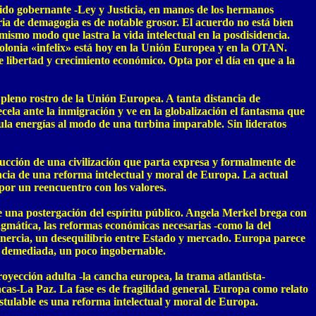
ido gobernante -Ley y Justicia, en manos de los hermanos
ia de demagogia es de notable grosor. El acuerdo no está bien
 mismo modo que lastra la vida intelectual en la posdisidencia.
Polonia «infelix» está hoy en la Unión Europea y en la OTAN.
re libertad y crecimiento económico. Opta por el día en que a la
pleno rostro de la Unión Europea. A tanta distancia de
ecela ante la inmigración y ve en la globalización el fantasma que
mula energías al modo de una turbina imparable. Sin lideratos
cción de una civilización que parta expresa y formalmente de
gencia de una reforma intelectual y moral de Europa. La actual
 por un reencuentro con los valores.
s de una postergación del espíritu público. Angela Merkel brega con
agmática, las reformas económicas necesarias -como la del
inercia, un desequilibrio entre Estado y mercado. Europa parece
ta, demediada, un poco ingobernable.
yección adulta -la cancha europea, la trama atlantista-
acas-La Paz. La fase es de fragilidad general. Europa como relato
stulable es una reforma intelectual y moral de Europa.