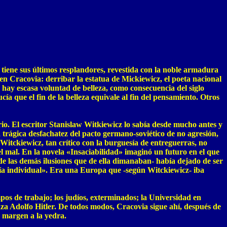
iene sus últimos resplandores, revestida con la noble armadura
en Cracovia: derribar la estatua de Mickiewicz, el poeta nacional
 hay escasa voluntad de belleza, como consecuencia del siglo
ía que el fin de la belleza equivale al fin del pensamiento. Otros
io. El escritor Stanislaw Witkiewicz lo sabía desde mucho antes y
a trágica desfachatez del pacto germano-soviético de no agresión,
itckiewicz, tan crítico con la burguesía de entreguerras, no
del mal. En la novela «Insaciabilidad» imaginó un futuro en el que
de las demás ilusiones que de ella dimanaban- había dejado de ser
ería individual». Era una Europa que -según Witckiewicz- iba
pos de trabajo; los judíos, exterminados; la Universidad en
aza Adolfo Hitler. De todos modos, Cracovia sigue ahí, después de
r margen a la yedra.