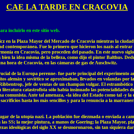
CAE LA TARDE EN CRACOVIA
ra incluirlo en este sitio web.
z en la Plaza Mayor del Mercado de Cracovia mientras la ciudad t
ad contemporánea. Fue lo primero que hicieron los nazis al entrar 
armonía en Cracovia, pero proceden del pasado. En este nuevo siglo
bien la idea misma de la belleza, como dijo el pintor Balthus. Deduc
na hora de Cracovia, en las cámaras de gas de Auschwitz.
ucial de la Europa perenne- fue parte principal del experimento ar
citos alemán y soviético se aproximaban, llevados en volandas por l
ibbentrop, jefe de ventas de un champán vulgar. El estrambótico W
u literatura catastrofista sólo había insinuado las potencialidades 
na comunista. Ante tal amenaza, «la idea del Estado como tal -y la 
sacrificios hasta los más sencillos y para la renuncia a la marran
lugar de la utopía nazi. La población fue diezmada o enviada a cam
a las SS; la mejor pintura, a manos de Goering; la Plaza Mayor, pl
lezas ideológicas del siglo XX se desmoronaron, sin tan siquiera da