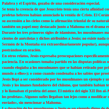
Palabra y el Espíritu, gozaba de una consideración especial.
Se tenía la creencia de que Jesucristo tenía una cierta afinidad 
profetas hebreos habían anunciado la venida de Cristo. El Corán,
su ascensión a los cielos como la afirmación triunfal de su nat
también un papel muy destacado junto a Mahoma en el drama esca
Durante los tres primeros siglos de islamismo, los musulmanes ma
cientos de anécdotas y dichos atribuidos a Jesús; no existe nada 
Sermón de la Montaña era extraordinariamente popular), aunque
postrándose en oración.
En otros relatos, Jesús expresaba preocupaciones específicament
paciencia. En ocasiones tomaba partido en las disputas políticas 
cuando elogiaba a los musulmanes que se habían retirado por princi
mundo a ellos»); o como cuando condenaba a los sabios que prostit
Jesús llegó a ser considerado por los musulmanes un ejemplo y un
Jesús y los imanes fundadores del
chiísmo
, que también habían te
y lo llamaban el profeta del amor. El místico del siglo XII Ibn al-
A
los profetas». Algunos sufíes llegaban tan lejos como a modificar 
enviado», sin mencionar a Mahoma.
La devoción de los musulmanes a Jesús es un ejemplo digno de des