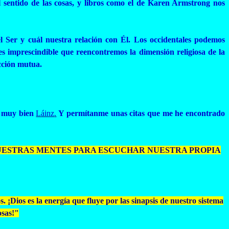
 sentido de las cosas, y libros como el de Karen Armstrong nos
 el Ser y cuál nuestra relación con Él. Los occidentales podemos
 es imprescindible que reencontremos la dimensión religiosa de la
cción mutua.
oy muy bien
Láinz
.
Y permítanme unas citas que me he encontrado
NUESTRAS MENTES PARA ESCUCHAR NUESTRA PROPIA
Dios es la energía que fluye por las sinapsis de nuestro sistema
osas!"