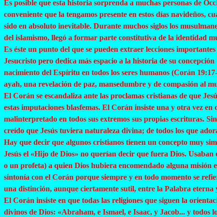
Es posible que esta historia sorprenda a muchas personas de Occi
conveniente que la tengamos presente en estos días navideños, c
sido en absoluto inevitable. Durante muchos siglos los musulmane
del islamismo, llegó a formar parte constitutiva de la identidad
Es éste un punto del que se pueden extraer lecciones importantes
Jesucristo pero dedica más espacio a la historia de su concepci
nacimiento del Espíritu en todos los seres humanos (Corán 19:17-29
ayah
, una revelación de paz, mansedumbre y de compasión al m
El Corán se escandaliza ante las proclamas cristianas de que Jesú
estas imputaciones blasfemas. El Corán insiste una y otra vez e
malinterpretado en todos sus extremos sus propias escrituras. Sin
creído que Jesús tuviera naturaleza divina; de todos los que ador
Hay que decir que algunos cristianos tienen un concepto muy sim
Jesús el «Hijo de Dios» no querían decir que fuera Dios. Usaban e
o un profeta) a quien Dios hubiera encomendado alguna misión es
sintonía con el Corán porque siempre y en todo momento se refie
una distinción, aunque ciertamente sutil, entre la Palabra eterna 
El Corán insiste en que todas las religiones que siguen la orient
divinos de Dios: «Abraham, e Ismael, e Isaac, y Jacob... y todos 