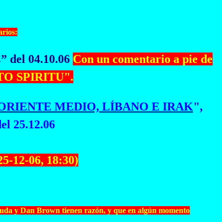
rios:
 del 04.10.06
Con un comentario a pie de
TO SPIRITU".
ORIENTE MEDIO, LÍBANO E IRAK
",
 25.12.06
12-06, 18:30)
ue Buda y Dan Brown tienen razón, y que en algún momento