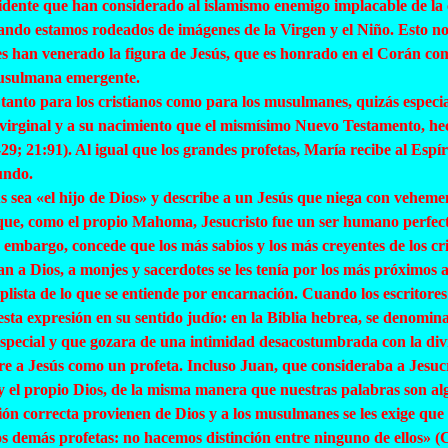
dente que han considerado al islamismo enemigo implacable de la c
uando estamos rodeados de imágenes de la Virgen y el Niño. Esto n
s han venerado la figura de Jesús, que es honrado en el Corán com
 musulmana emergente.
 tanto para los cristianos como para los musulmanes, quizás espec
ón virginal y a su nacimiento que el mismísimo Nuevo Testamento, 
; 21:91). Al igual que los grandes profetas, María recibe al Espírit
undo.
s sea «el hijo de Dios» y describe a un Jesús que niega con veheme
n que, como el propio Mahoma, Jesucristo fue un ser humano perfec
 embargo, concede que los más sabios y los más creyentes de los cri
an a Dios, a monjes y sacerdotes se les tenía por los más próximos
plista de lo que se entiende por encarnación. Cuando los escritor
sta expresión en su sentido judío: en la Biblia hebrea, se denomin
pecial y que gozara de una intimidad desacostumbrada con la divini
re a Jesús como un profeta. Incluso Juan, que consideraba a Jesuc
y el propio Dios, de la misma manera que nuestras palabras son algo
ación correcta provienen de Dios y a los musulmanes se les exige que
los demás profetas: no hacemos distinción entre ninguno de ellos» 