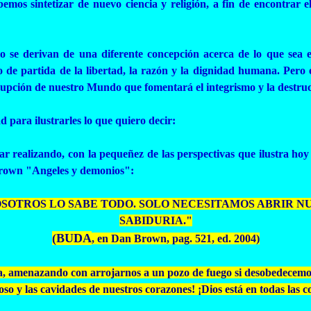
os sintetizar de nuevo ciencia y religión, a fin de encontrar el
sólo se derivan de una diferente concepción acerca de lo que sea
to de partida de la libertad, la razón y la dignidad humana. Pero
rrupción de nuestro Mundo que fomentará el integrismo y la destru
 para ilustrarles lo que quiero decir:
ar realizando, con la pequeñez de las perspectivas que ilustra h
Brown "
Angeles
y demonios":
NOSOTROS LO SABE TODO. SOLO NECESITAMOS ABRIR 
SABIDURIA."
(BUDA
, en Dan Brown,
pag
. 521, ed. 2004)
 amenazando con arrojarnos a un pozo de fuego si desobedecemos. ¡
oso y las cavidades de nuestros corazones! ¡Dios está en todas las c