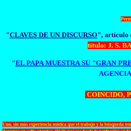
Perm
"
CLAVES DE UN DISCURSO
", artícul
título: J. 
"
EL PAPA MUESTRA SU "GRAN PR
AGENCIAS
COINCIDO, PE
Uno, sin más experiencia mística que el trabajo y la búsqueda te