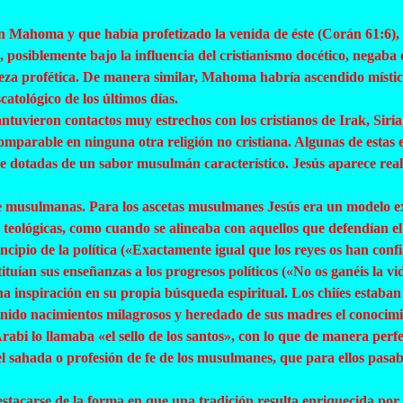
con Mahoma y que había profetizado la venida de éste (Corán 61:6), 
 posiblemente bajo la influencia del cristianismo docético, negaba
uraleza profética. De manera similar, Mahoma habría ascendido míst
tológico de los últimos días.
ntuvieron contactos muy estrechos con los cristianos de Irak, Siri
comparable en ninguna otra religión no cristiana. Algunas de estas
 dotadas de un sabor musulmán característico. Jesús aparece rea
e musulmanas. Para los ascetas musulmanes Jesús era un modelo exc
o teológicas, como cuando se alineaba con aquellos que defendían el
pio de la política («Exactamente igual que los reyes os han confiad
uían sus enseñanzas a los progresos políticos («No os ganéis la vi
a inspiración en su propia búsqueda espiritual. Los chiíes estaban
nido nacimientos milagrosos y heredado de sus madres el conocimie
rabi
lo llamaba «el sello de los santos», con lo que de manera perf
el
sahada
o profesión de fe de los musulmanes, que para ellos pasab
tacarse de la forma en que una tradición resulta enriquecida por 