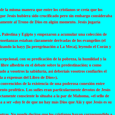
de la misma manera que entre los cristianos se creía que los
 que Jesús hubiera sido crucificado pero sin embargo consideraba
icamente al Trono de Dios en algún momento. Jesús jugaría
a, Palestina y Egipto y empezaron a acumular una colección de
 enseñanzas estaban claramente derivadas de los evangelios (el
lizando la
hayy
[la peregrinación a La Meca], leyendo el Corán y
epcional, con su predicación de la pobreza, la humildad y la
 libre albedrío en el debate sobre la predestinación; o como
o a vosotros la sabiduría, así deberíais vosotros confiarles el
da a expensas del Libro de Dios»).
 convencidos de la existencia de una poderosa conexión entre
nto profético. Los sufíes eran particularmente devotos de Jesús
ectamente consciente lo situaba a la par de Mahoma, «el sello de
a a ser «doy fe de que no hay más Dios que Alá y que Jesús es su
otras. No puede decirse que los cristianos hayan correspondido a