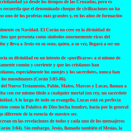
ristiandad ya desde los tiempos de las Cruzadas, pero es
os recuerda que el denominado choque de civilizaciones no ha
o uno de los profetas más grandes y, en los años de formación
ialmente en Navidad. El Corán no cree en la divinidad de
hechos que presenta como símbolos enormemente ricos del
u y lleva a Jesús en su seno, quien, a su vez, llegará a ser un
ncia su divinidad en un intento de «purificarse» a sí mismo de
tamente común y corriente y que los cristianos han
stianos, especialmente los monjes y los sacerdotes, nunca han
 a los musulmanes (Corán 5:85-86).
es del Nuevo Testamento, Pablo, Mateo, Marcos y Lucas, llaman a
aba con ese mismo título a cualquier mortal (un rey, un sacerdote
dad. A lo largo de todo su evangelio, Lucas está en perfecta
risto como la Palabra de Dios hecha hombre, hacía por lo general
 diferente de la esencia de nuestro ser.
 crean en las revelaciones de todos y cada uno de los mensajeros
(Corán 3:84). Sin embargo, Jesús, llamado también el Mesías, la