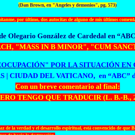
(Dan Brown, en "
Angeles
y demonios", pg. 573)
ítanme, por último, dos
autocitas
de alguno de mis últimos comenta
o de Olegario González de
Cardedal
en “ABC”
S. BACH, "MASS IN B MINOR", "CUM SANC
EOCUPACIÓN" POR LA SITUACIÓN EN 
 | CIUDAD DEL VATICANO, en “ABC” del
Con un breve comentario al final:
RO TENGO QUE TRADUCIR (L. B.-B., 25-
naz de la verdad y el desarrollo espiritual, está convencido de q