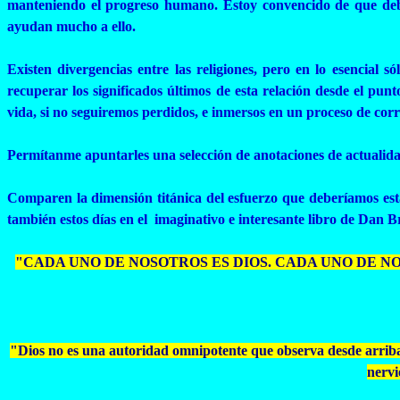
manteniendo el progreso humano. Estoy convencido de que debem
ayudan mucho a ello.
Existen divergencias entre las religiones, pero en lo esencial 
recuperar los significados últimos de esta relación desde el pun
vida, si no seguiremos perdidos, e inmersos en un proceso de co
Permítanme apuntarles una selección de anotaciones de actualidad
Comparen la dimensión titánica del esfuerzo que deberíamos est
también estos días en el imaginativo e interesante libro de Dan 
"CADA UNO DE NOSOTROS ES DIOS. CADA UNO DE 
"Dios no es una autoridad omnipotente que observa desde arriba,
nervi