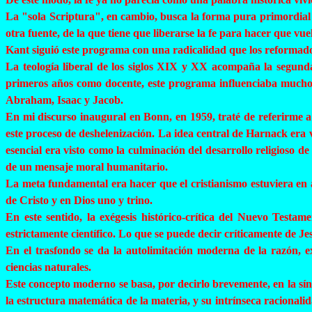
La "sola
Scriptura
", en cambio, busca la forma pura primordial 
otra fuente, de la que tiene que liberarse la fe para hacer que vue
Kant siguió este programa con una radicalidad que los reformadore
La teología liberal de los siglos XIX y XX acompaña la segund
primeros años como docente, este programa influenciaba mucho in
Abraham, Isaac y Jacob.
En mi discurso inaugural en Bonn, en 1959, traté de referirme a 
este proceso de
deshelenización
. La idea central de
Harnack
era v
esencial era visto como la culminación del desarrollo religioso d
de un mensaje moral humanitario.
La meta fundamental era hacer que el cristianismo estuviera en a
de Cristo y en Dios uno y trino.
En este sentido, la exégesis histórico-crítica del Nuevo Testam
estrictamente científico. Lo que se puede decir críticamente de Je
En el trasfondo se da la autolimitación moderna de la razón, e
ciencias naturales.
Este concepto moderno se basa, por decirlo brevemente, en la sínt
la estructura matemática de la materia, y su intrínseca racionali