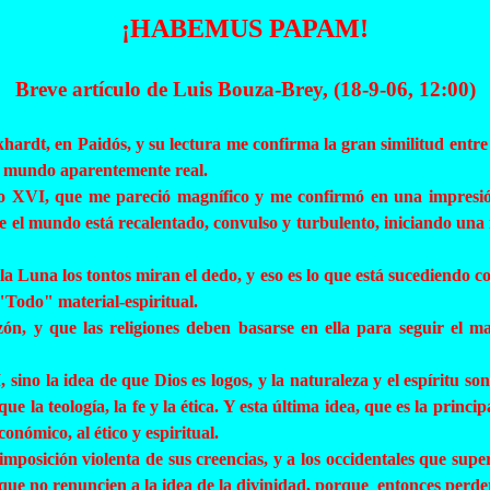
¡HABEMUS PAPAM!
Breve artículo de Luis Bouza-Brey, (18-9-06, 12:00)
khardt
, en
Paidós
, y su lectura me confirma la gran similitud entre
el mundo aparentemente real.
cto XVI, que me pareció magnífico y me confirmó en una impres
ue el mundo está recalentado, convulso y turbulento, iniciando una
 Luna los tontos miran el dedo, y eso es lo que está sucediendo co
 "Todo" material-espiritual.
zón, y que las religiones deben basarse en ella para seguir el m
 sino la idea de que Dios es logos, y la naturaleza y el espíritu s
e la teología, la fe y la ética. Y esta última idea, que es la princi
onómico, al ético y espiritual.
la imposición violenta de sus creencias, y a los occidentales que su
 que no renuncien a la idea de la divinidad, porque entonces perde