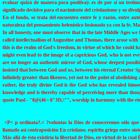
evaluar quizá de manera poco positiva): es de por sí un testimo
significado decisivo para el nacimiento del cristianismo y su divul
En el fondo, se trata del encuentro entre fe y razón, entre aut
naturaleza del pensamiento helenístico fusionado ya con la fe, Ma
In all honesty, one must observe that in the late
Middle
Ages we f
called intellectualism of Augustine and Thomas, there arose wit
this is the realm of God's freedom, in virtue of which he could h
might even lead to the image of a capricious God, who is not ev
are no longer an authentic mirror of God, whose deepest possibil
insisted that between God and us, between his eternal Creator Spi
infinitely greater than likeness, yet not to the point of abolis
rather, the truly divine God is the God who has revealed himsel
knowledge and is thereby capable of perceiving more than though
quote Paul - "
8@(
46¬ 8"JD,\"", worship in harmony with the et
<P< p
ordinata
?.
< ?
voluntas
la Dios de conoceremos sólo que 
llamado así contraposición En cristiano.
espíritu
griego entre sínt
Más allá de ésta existiría la libertad de Dios, en virtud de la cu