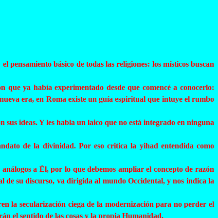
 el pensamiento básico de todas las religiones: los místicos buscan
ión que ya había experimentado desde que comencé a conocerlo:
 nueva era, en Roma existe un guía espiritual que intuye el rumbo
n sus ideas. Y les habla un laico que no está integrado en ninguna
andato de la divinidad. Por eso critica la yihad entendida como
on análogos a Él, por lo que debemos ampliar el concepto de razón
pal de su discurso, va dirigida al mundo Occidental, y nos indica la
peren la secularización ciega de la modernización para no perder el
rán el sentido de las cosas y la propia Humanidad.