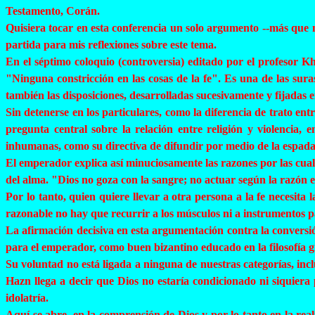
Testamento, Corán.
Quisiera tocar en esta conferencia un solo argumento --más que 
partida para mis reflexiones sobre este tema.
En el séptimo coloquio (controversia) editado por el profesor
Kh
"Ninguna constricción en las cosas de la fe". Es una de
las
suras
también las disposiciones, desarrolladas sucesivamente y fijadas e
Sin detenerse en los particulares, como la diferencia de trato e
pregunta central sobre la relación entre religión y violenci
inhumanas, como su directiva de difundir por medio de la espada 
El emperador explica así minuciosamente las razones por las cuales
del alma. "Dios no goza con la sangre; no actuar según la razón es
Por lo tanto, quien quiere llevar a otra persona a la fe necesit
razonable no hay que recurrir a los músculos ni a instrumentos 
La afirmación decisiva en esta argumentación contra la conversión
para el emperador, como buen bizantino educado en la filosofía g
Su voluntad no está ligada a ninguna de nuestras categorías, incl
Hazn
llega a decir que Dios no estaría condicionado ni siquiera
idolatría.
Aquí se abre, en la comprensión de Dios y por lo tanto en la rea