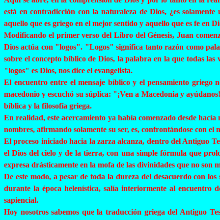
está en contradicción con la naturaleza de Dios, ¿es solamente
aquello que es griego en el mejor sentido y aquello que es fe en D
Modificando el primer verso del Libro del Génesis, Juan comenzó
Dios actúa con "logos". "Logos" significa tanto razón como pal
sobre el concepto bíblico de Dios, la palabra en la que todas las 
"logos" es Dios, nos dice el evangelista.
El encuentro entre el mensaje bíblico y el pensamiento griego 
macedonio y escuchó su súplica: "¡Ven a Macedonia y ayúdanos!"
bíblica y la filosofía griega.
En realidad, este acercamiento ya había comenzado desde hacía m
nombres, afirmando solamente su ser, es, confrontándose con el mi
El proceso iniciado hacia la zarza alcanza, dentro del Antiguo T
el Dios del cielo y de la tierra, con una simple fórmula que pr
expresa drásticamente en la mofa de las divinidades que no son 
De este modo, a pesar de toda la dureza del desacuerdo con los so
durante la época helenística, salía interiormente al encuentro 
sapiencial.
Hoy nosotros sabemos que la traducción griega del Antiguo Test