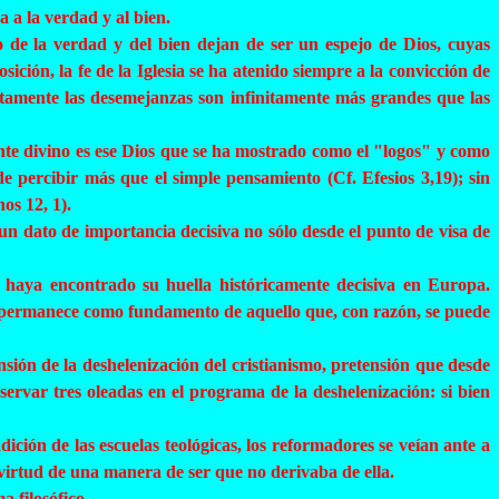
a a la verdad y al bien.
 de la verdad y del bien dejan de ser un espejo de Dios, cuyas
ción, la fe de la Iglesia se ha atenido siempre a la convicción de
ertamente las desemejanzas son infinitamente más grandes que las
nte divino es ese Dios que se ha mostrado como el "logos" y como
 percibir más que el simple pensamiento (Cf. Efesios 3,19); sin
os 12, 1).
s un dato de importancia decisiva no sólo desde el punto de visa de
, haya encontrado su huella históricamente decisiva en Europa.
y permanece como fundamento de aquello que, con razón, se puede
ensión de la
deshelenización
del cristianismo, pretensión que desde
bservar tres oleadas en el programa de la
deshelenización
: si bien
ción de las escuelas teológicas, los reformadores se veían ante a
n virtud de una manera de ser que no derivaba de ella.
 filosófico.