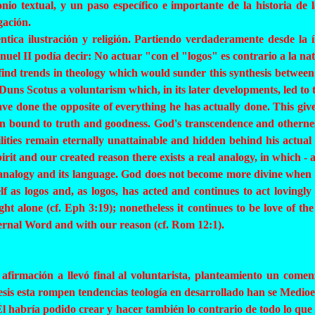
nio textual, y un paso específico e importante de la historia de
gación.
éntica ilustración y religión. Partiendo verdaderamente desde la í
nuel II podía decir: No actuar "con el "logos" es contrario a la na
ind trends in theology which would sunder this synthesis between th
h Duns
Scotus
a voluntarism which, in its later developments, led t
ave done the opposite of everything he has actually done. This giv
en bound to truth and goodness. God's transcendence and otherness
ities remain eternally unattainable and hidden behind his actual 
rit and our created reason there exists a real analogy, in which -
hing analogy and its language. God does not become more divine wh
f as logos and, as logos, has acted and continues to act lovingly 
t alone (cf. Eph 3:19); nonetheless it continues to be love of th
ernal Word and with our reason (cf. Rom 12:1).
afirmación a llevó final al voluntarista, planteamiento un come
esis esta rompen tendencias teología en desarrollado han se Medioe
al Él habría podido crear y hacer también lo contrario de todo lo que