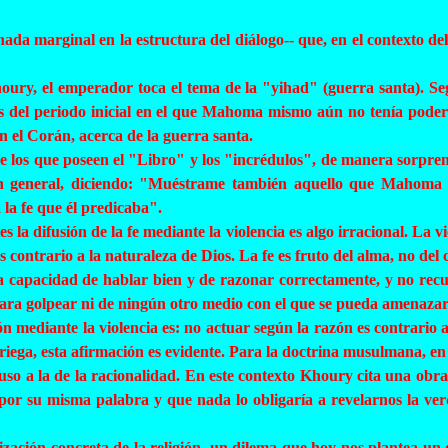
nada marginal en la estructura del diálogo-- que, en el contexto d
oury
, el emperador toca el tema de la "yihad" (guerra santa). 
 del periodo inicial en el que Mahoma mismo aún no tenía poder
n el Corán, acerca de la guerra santa.
ntre los que poseen el "Libro" y los "incrédulos", de manera sorpre
a, en general, diciendo: "Muéstrame también aquello que Mahoma
la fe que él predicaba".
 la difusión de la fe mediante la violencia es algo irracional. La vi
 contrario a la naturaleza de Dios. La fe es fruto del alma, no del 
a la capacidad de hablar bien y de razonar correctamente, y no recu
para golpear ni de ningún otro medio con el que se pueda amenazar
 mediante la violencia es: no actuar según la razón es contrario a
riega, esta afirmación es evidente. Para la doctrina musulmana, e
uso a la de la racionalidad. En este contexto
Khoury
cita una obra
 por su misma palabra y que nada lo obligaría a revelarnos la ver
lización concreta de la religión, un dilema que hoy nos plantea un