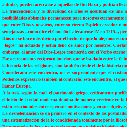
a dudas, pueden acercarse a aquellas de Ibn
Hazn
y podrían lleva
La trascendencia y la diversidad de Dios se acentúan de una m
posibilidades abismales permanecen para nosotros eternamente inal
que entre Dios y nosotros, entre su eterno Espíritu creador y n
semejanzas --como dice el Concilio Lateranense IV en 1215--, pero 
Dios no se hace más divino por el hecho de que lo alejemos en u
"logos" ha actuado y actúa lleno de amor por nosotros. Ciertam
embargo, el amor del Dios-Logos concuerda con el Verbo eterno 
Ese acercamiento recíproco interior, que se ha dado entre la fe bí
la historia de las religiones, sino también desde el de la historia 
Considerado este encuentro, no es sorprendente que el cristia
Podemos expresarlo también al contrario: este encuentro, al qu
llamar Europa.
A la tesis, según la cual, el patrimonio griego, críticamente purif
el inicio de la edad moderna domina de manera creciente en la i
están relacionadas entre sí, en sus motivaciones y en sus objetivos
La
deshelenización
se da primero en el contexto de los postulado
una sistematización de la fe condicionada totalmente por la filoso
De este modo, la fe ya no parecía como una palabra histórica vivi