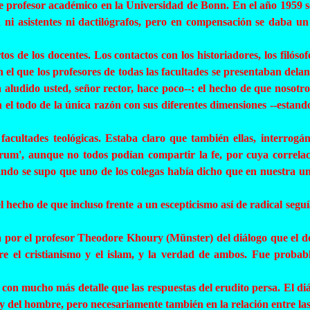
 de profesor académico en la Universidad de Bonn. En el año 1959 s
an ni asistentes ni dactilógrafos, pero en compensación se daba un
s de los docentes. Los contactos con los historiadores, los filósofo
en el que los profesores de todas las facultades se presentaban dela
a aludido usted, señor rector, hace poco--: el hecho de que nosotro
l todo de la única razón con sus diferentes dimensiones --estando
facultades teológicas. Estaba claro que también ellas, interrogán
arum
', aunque no todos podían compartir la fe, por cuya correlac
ndo se supo que uno de los colegas había dicho que en nuestra un
l hecho de que incluso frente a un escepticismo así de radical seg
a por el profesor
Theodore
Khoury
(
Münster
) del diálogo que el 
e el cristianismo y el islam, y la verdad de ambos. Fue proba
on mucho más detalle que las respuestas del erudito persa. El diál
s y del hombre, pero necesariamente también en la relación entre l