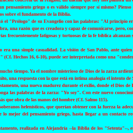
 un pensamiento griego o es válido siempre por sí mismo? Pienso
ios sobre el fundamento de la Biblia.
 el "Prólogo" de su Evangelio con las palabras: "Al principio er
abra, una razón que es creadora y capaz de comunicarse, pero, co
vías frecuentemente fatigosas y tortuosas de la fe bíblica alcanzan 
no era una simple casualidad. La visión de San Pablo, ante quien
 (Cf. Hechos 16, 6-10), puede ser interpretada como una "condensa
ucho tiempo. Ya el nombre misterioso de Dios de la zarza ardiente,
to, una respuesta con la que está en íntima analogía el intento de
estamento, una nueva madurez durante el exilio, donde el Dios de Is
olonga las palabras de la zarza: "Yo soy". Con este nuevo conocimi
más que obra de las manos del hombre (Cf. Salmo 115).
beranos helenísticos, que querían obtener con la fuerza la adecuació
de lo mejor del pensamiento griego, hasta llegar a un contacto re
amento, realizada en Alejandría --la Biblia de los "Setenta"--,