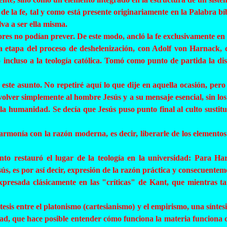
de la fe, tal y como está presente originariamente en la Palabra b
lva a ser ella misma.
s no podían prever. De este modo, ancló la fe exclusivamente en la
a etapa del proceso de
deshelenización
, con Adolf von
Harnack
,
cluso a la teología católica. Tomó como punto de partida la distin
este asunto. No repetiré aquí lo que dije en aquella ocasión, per
olver simplemente al hombre Jesús y a su mensaje esencial, sin los 
e la humanidad. Se decía que Jesús puso punto final al culto susti
rmonía con la razón moderna, es decir, liberarle de los elementos a
ento restauró el lugar de la teología en la universidad: Para
Ha
sús, es por así decir, expresión de la razón práctica y consecuente
xpresada clásicamente en las "críticas" de Kant, que mientras ta
esis entre el platonismo (cartesianismo) y el empirismo, una síntes
dad, que hace posible entender cómo funciona la materia funciona c