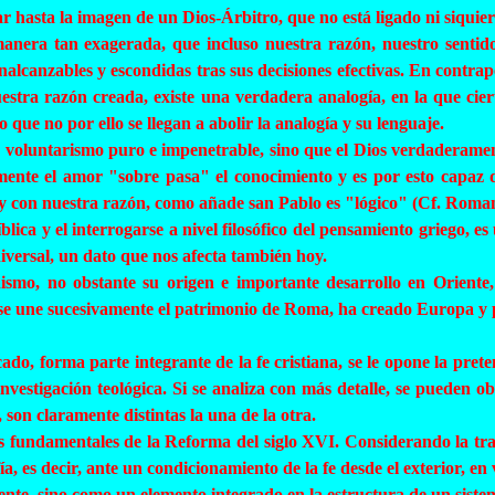
r hasta la imagen de un Dios-Árbitro, que no está ligado ni siquier
anera tan exagerada, que incluso nuestra razón, nuestro sentido
canzables y escondidas tras sus decisiones efectivas. En contraposi
uestra razón creada, existe una verdadera analogía, en la que ci
que no por ello se llegan a abolir la analogía y su lenguaje.
n voluntarismo puro e impenetrable, sino que el Dios verdaderame
ente el amor "sobre pasa" el conocimiento y es por esto capaz de
y con nuestra razón, como añade san Pablo es "lógico" (Cf. Roman
blica y el interrogarse a nivel filosófico del pensamiento griego, e
universal, un dato que nos afecta también hoy.
nismo, no obstante su origen e importante desarrollo en Oriente
e se une sucesivamente el patrimonio de Roma, ha creado Europa 
icado, forma parte integrante de la fe cristiana, se le opone la pret
nvestigación teológica. Si se analiza con más detalle, se pueden o
, son claramente distintas la una de la otra.
s fundamentales de la Reforma del siglo XVI. Considerando la tradi
fía, es decir, ante un condicionamiento de la fe desde el exterior, e
ente, sino como un elemento integrado en la estructura de un sistema