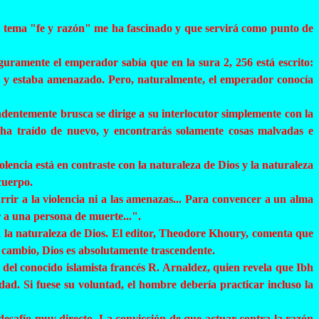
el tema "fe y razón" me ha fascinado y que servirá como punto de
Seguramente el emperador sabía que en
la
sura 2, 256 está escrito:
 y estaba amenazado. Pero, naturalmente, el emperador conocía
ndentemente brusca se dirige a su interlocutor simplemente con la
 ha traído de nuevo, y encontrarás solamente cosas malvadas e
olencia está en contraste con la naturaleza de Dios y la naturaleza
cuerpo.
rrir a la violencia ni a las amenazas... Para convencer a un alma
 a una persona de muerte...".
 la naturaleza de Dios. El editor,
Theodore
Khoury
, comenta que
n cambio, Dios es absolutamente trascendente.
 del conocido islamista francés R.
Arnaldez
, quien revela que
Ibh
dad. Si fuese su voluntad, el hombre debería practicar incluso la
 desafío muy directo. La convicción de que actuar contra la razón