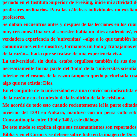
periodo en el Instituto Superior de
Freising
, inicié mi actividad
profesores ordinarios. Para las cátedras individuales no existí
profesores.
Se daban encuentros antes y después de las lecciones en los cuarto
muy cercanos. Una vez al semestre había un '
dies
academicus
', 
verdadera experiencia de '
universitas
' --algo a lo que también h
comunicarnos entre nosotros, formamos un todo y trabajamos en e
de la razón--, hacía que se tratase de una experiencia viva.
La universidad, sin duda, estaba orgullosa también de sus dos 
necesariamente forma parte del 'todo' de la '
universitas
scienti
interior en el cosmos de la razón tampoco quedó perturbada cua
algo que no existía: Dios.
En el conjunto de la universidad era una convicción indiscutida e
de la razón y en el contexto de la tradición de la fe cristiana.
Me acordé de todo esto cuando recientemente leí la parte editad
invierno del 1391 en Ankara, mantuvo con un persa culto sobr
Constantinopla entre 1394 y 1402, este diálogo.
De este modo se explica el que sus razonamientos son reportados c
Biblia y en el Corán y se detiene sobre todo en la imagen de Dio