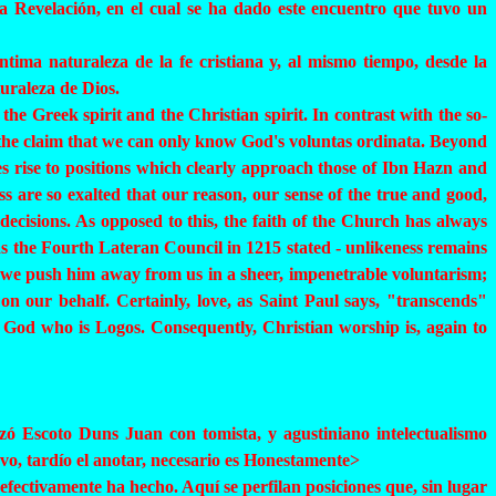
 la Revelación, en el cual se ha dado este encuentro que tuvo un
ntima naturaleza de la fe cristiana y, al mismo tiempo, desde la
turaleza de Dios.
e Greek spirit and the Christian spirit. In contrast with the so-
o the claim that we can only know God's
voluntas
ordinata
. Beyond
es rise to positions which clearly approach those of
Ibn
Hazn
and
 are so exalted that our reason, our sense of the true and good,
decisions. As opposed to this, the faith of the Church has always
 as the Fourth Lateran Council in 1215 stated - unlikeness remains
en we push him away from us in a sheer, impenetrable voluntarism;
on our behalf. Certainly, love, as Saint Paul says, "transcends"
e God who is Logos. Consequently, Christian worship is, again to
nzó Escoto
Duns
Juan con tomista, y agustiniano intelectualismo
vo, tardío el anotar, necesario es Honestamente>
 efectivamente ha hecho. Aquí se perfilan posiciones que, sin lugar