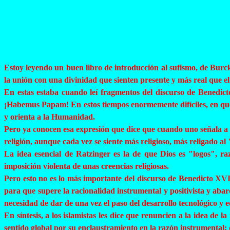
Estoy leyendo un buen libro de introducción al sufismo, de
Burc
la unión con una divinidad que sienten presente y más real que 
En estas estaba cuando leí fragmentos del discurso de Benedi
¡
Habemus
Papam
! En estos tiempos enormemente difíciles, en q
y orienta a la Humanidad.
Pero ya conocen esa expresión que dice que cuando uno señala a la
religión, aunque cada vez se siente más religioso, más religado al
La idea esencial de Ratzinger es la de que Dios es "logos", ra
imposición violenta de unas creencias religiosas.
Pero esto no es lo más importante del discurso de Benedicto XVI,
para que supere la racionalidad instrumental y positivista y abarqu
necesidad de dar de una vez el paso del desarrollo tecnológico y ec
En síntesis, a los islamistas les dice que renuncien a la idea de 
sentido global por su enclaustramiento en la razón instrumental;