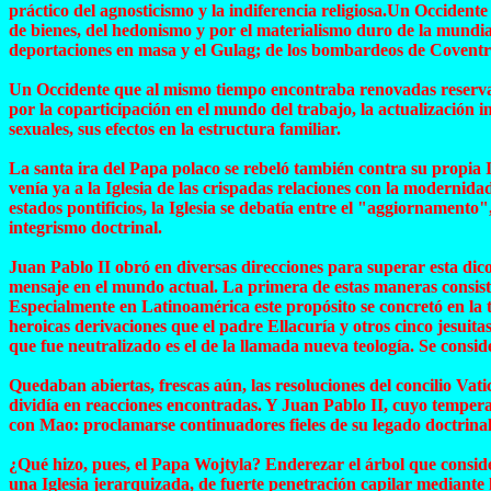
práctico del agnosticismo y la indiferencia religiosa.Un Occidente
de bienes, del hedonismo y por el materialismo duro de la mundia
deportaciones en masa y el Gulag; de los bombardeos de Coventry 
Un Occidente que al mismo tiempo encontraba renovadas reservas p
por la coparticipación en el mundo del trabajo, la actualización in
sexuales, sus efectos en la estructura familiar.
La santa ira del Papa polaco se rebeló también contra su propia 
venía ya a la Iglesia de las crispadas relaciones con la modernida
estados pontificios, la Iglesia se debatía entre el "aggiornamento"
integrismo doctrinal.
Juan Pablo II obró en diversas direcciones para superar esta dicot
mensaje en el mundo actual. La primera de estas maneras consistía
Especialmente en Latinoamérica este propósito se concretó en la
heroicas derivaciones que el padre Ellacuría y otros cinco jesuit
que fue neutralizado es el de la llamada nueva teología. Se cons
Quedaban abiertas, frescas aún, las resoluciones del concilio Vat
dividía en reacciones encontradas. Y Juan Pablo II, cuyo tempera
con Mao: proclamarse continuadores fieles de su legado doctrinal
¿Qué hizo, pues, el Papa Wojtyla? Enderezar el árbol que consi
una Iglesia jerarquizada, de fuerte penetración capilar mediante l