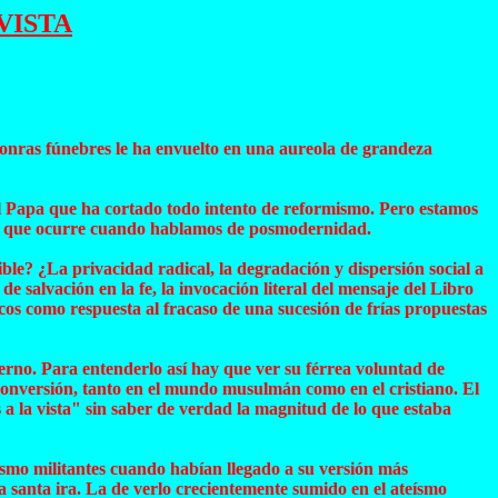
VISTA
honras fúnebres le ha envuelto en una aureola de grandeza
el Papa que ha cortado todo intento de reformismo. Pero estamos
lgo que ocurre cuando hablamos de posmodernidad.
ble? ¿La privacidad radical, la degradación y dispersión social a
salvación en la fe, la invocación literal del mensaje del Libro
icos como respuesta al fracaso de una sucesión de frías propuestas
derno. Para entenderlo así hay que ver su férrea voluntad de
econversión, tanto en el mundo musulmán como en el cristiano. El
s a la vista" sin saber de verdad la magnitud de lo que estaba
lismo militantes cuando habían llegado a su versión más
a santa ira. La de verlo crecientemente sumido en el ateísmo