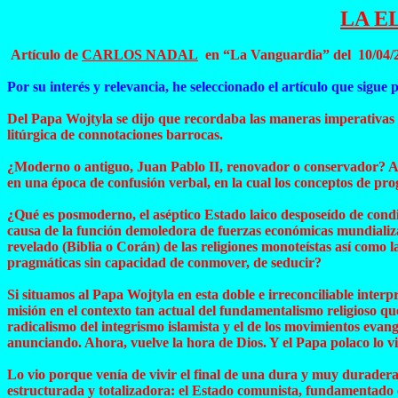
LA E
Artículo de
CARLOS NADAL
en “La Vanguardia” del
10/04/
Por su interés y relevancia, he seleccionado el artículo que sigue p
Del Papa Wojtyla se dijo que recordaba las maneras imperativas d
litúrgica de connotaciones barrocas.
¿Moderno o antiguo, Juan Pablo II, renovador o conservador? A bo
en una época de confusión verbal, en la cual los conceptos de 
¿Qué es posmoderno, el aséptico Estado laico desposeído de condic
causa de la función demoledora de fuerzas económicas mundializad
revelado (Biblia o Corán) de las religiones monoteístas así como 
pragmáticas sin capacidad de conmover, de seducir?
Si situamos al Papa Wojtyla en esta doble e irreconciliable inte
misión en el contexto tan actual del fundamentalismo religioso qu
radicalismo del integrismo islamista y el de los movimientos evang
anunciando. Ahora, vuelve la hora de Dios. Y el Papa polaco lo 
Lo vio porque venía de vivir el final de una dura y muy duradera 
estructurada y totalizadora: el Estado comunista, fundamentado en