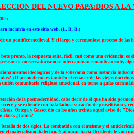
LECCIÓN DEL NUEVO PAPA:DIOS A LA 
2005
ara incluirlo en este sitio web. (L. B.-B.)
e un pontífice medieval. Y el largo y ceremonioso proceso de las 
te pronto, la respuesta salta, fácil, casi como una evidencia: es 
progresismo y conservadurismo se intercambian semánticamente, a
ionamientos ideológicos y de la soberanía como instancia indiscuti
as? ¿O posmoderno es también el renacer de las viejas doctrinas de 
la unión comunitaria religiosa emocional, en torno a guías carismát
rpretación de la posmodernidad, cabe decir de él que ha sido posmo
e crece y se extiende con batalladora vocación de proselitismo y r
elistas. Ortega y Gasset dio en los años treinta aquel aviso de "Dio
vio claro. ¿Cómo?
batalla de dos siglos. La combatida con el ateísmo y el anticlerica
 el materialismo dialéctico. Y al mirar hacia Occidente le vino un