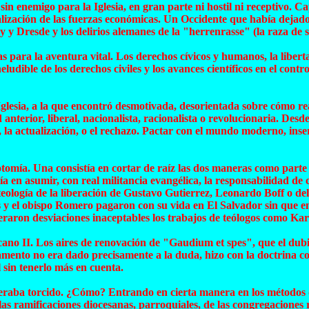
 sin enemigo para la Iglesia, en gran parte ni hostil ni receptivo.
lización de las fuerzas económicas. Un Occidente que había dejado 
y Dresde y los delirios alemanes de la "herrenrasse" (la raza de s
ara la aventura vital. Los derechos cívicos y humanos, la libertad
eludible de los derechos civiles y los avances científicos en el contr
Iglesia, a la que encontró desmotivada, desorientada sobre cómo re
d anterior, liberal, nacionalista, racionalista o revolucionaria. De
, la actualización, o el rechazo. Pactar con el mundo moderno, inser
omía. Una consistía en cortar de raíz las dos maneras como parte de
 en asumir, con real militancia evangélica, la responsabilidad de c
 teología de la liberación de Gustavo Gutierrez, Leonardo Boff o 
as y el obispo Romero pagaron con su vida en El Salvador sin que e
ideraron desviaciones inaceptables los trabajos de teólogos como K
icano II. Los aires de renovación de "Gaudium et spes", que el dub
mento no era dado precisamente a la duda, hizo con la doctrina co
 sin tenerlo más en cuenta.
deraba torcido. ¿Cómo? Entrando en cierta manera en los métodos 
as ramificaciones diocesanas, parroquiales, de las congregaciones re