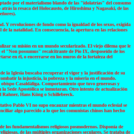
 Captado por el materialismo blando de las "idolatrías" del consumo
atrás la resaca del Holocausto, de Hiroshima y Nagasaki, de las
eñores).
. Y revoluciones de fondo como la igualdad de los sexos, exigida
ol de la natalidad. En consecuencia, la apertura en las relaciones
alizar su misión en un mundo secularizado. El viejo dilema que le
sde el "Non possumus" recalcitrante de Pío IX, desposeído de los
tarse en él, o encerrarse en los muros de la fortaleza del
 la Iglesia buscaba recuperar el vigor y la justificación de su
ombatir la injusticia, la pobreza y la miseria en el mundo.
del obispo Casaldàliga. Comportamiento que tuvo generosas y
n la Sede Apostólica se inmutaran. Otro intento de actualización
arl Rahner, Hans Küng o Schillebeeck.
itativo Pablo VI no supo encauzar mientras el mundo eclesial se
nciliar algo parecido a lo que los comunistas chinos han hecho
de los fundamentalismos religiosos posmodernos. Disponía de
ligiosas, de las múltiples organizaciones seculares. Se trataba de