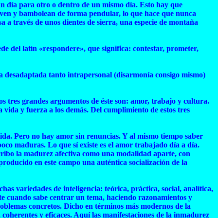
 un día para otro o dentro de un mismo día. Esto hay que
mueven y bambolean de forma pendular, lo que hace que nunca
a a través de unos dientes de sierra, una especie de montaña
e del latín «respondere», que significa: contestar, prometer,
ucta desadaptada tanto intrapersonal (disarmonía consigo mismo)
os tres grandes argumentos de éste son: amor, trabajo y cultura.
 vida y fuerza a los demás. Del cumplimiento de estos tres
 vida. Pero no hay amor sin renuncias. Y al mismo tiempo saber
poco maduras. Lo que sí existe es el amor trabajado día a día.
escribo la madurez afectiva como una modalidad aparte, con
producido en este campo una auténtica socialización de la
as variedades de inteligencia: teórica, práctica, social, analítica,
gente cuando sabe centrar un tema, haciendo razonamientos y
 problemas concretos. Dicho en términos más modernos de la
s, coherentes y eficaces. Aquí las manifestaciones de la inmadurez