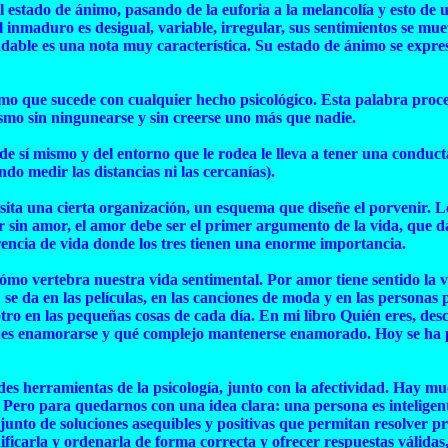
l estado de ánimo, pasando de la euforia a la melancolía y esto de
El inmaduro es desigual, variable, irregular, sus sentimientos se 
dable es una nota muy característica. Su estado de ánimo se expres
smo que sucede con cualquier hecho psicológico. Esta palabra proced
ismo sin ningunearse y sin creerse uno más que nadie.
a de sí mismo y del entorno que le rodea le lleva a tener una cond
o medir las distancias ni las cercanías).
sita una cierta organización, un esquema que diseñe el porvenir. L
 sin amor, el amor debe ser el primer argumento de la vida, que da
encia de vida donde los tres tienen una enorme importancia.
 cómo vertebra nuestra vida sentimental. Por amor tiene sentido la
se da en las películas, en las canciones de moda y en las personas 
 otro en las pequeñas cosas de cada día. En mi libro Quién eres, d
cil es enamorarse y qué complejo mantenerse enamorado. Hoy se ha 
des herramientas de la psicología, junto con la afectividad. Hay much
va... Pero para quedarnos con una idea clara: una persona es inteli
njunto de soluciones asequibles y positivas que permitan resolver
odificarla y ordenarla de forma correcta y ofrecer respuestas válida