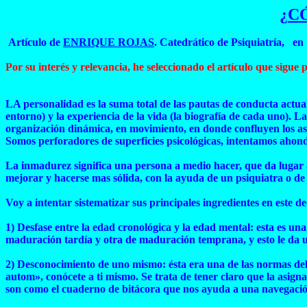
¿C
Artículo de
ENRIQUE ROJAS
. Catedrático de Psiquiatría, e
Por su interés y relevancia, he seleccionado el artículo que sigue p
LA personalidad es la suma total de las pautas de conducta actuale
entorno) y la experiencia de la vida (la biografía de cada uno). La
organización dinámica, en movimiento, en donde confluyen los aspec
Somos perforadores de superficies psicológicas, intentamos ahon
La inmadurez significa una persona a medio hacer, que da lugar a
mejorar y hacerse mas sólida, con la ayuda de un psiquiatra o de
Voy a intentar sistematizar sus principales ingredientes en este d
1) Desfase entre la edad cronológica y la edad mental: esta es u
maduración tardía y otra de maduración temprana, y esto le da un
2) Desconocimiento de uno mismo: ésta era una de las normas del h
autom», conócete a ti mismo. Se trata de tener claro que la asign
son como el cuaderno de bitácora que nos ayuda a una navegació