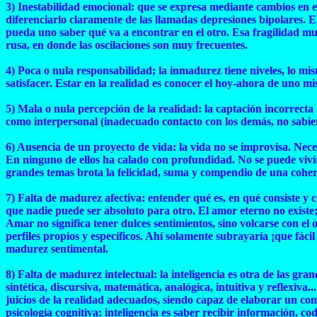
3) Inestabilidad emocional: que se expresa mediante cambios en e
diferenciarlo claramente de las llamadas depresiones bipolares. 
pueda uno saber qué va a encontrar en el otro. Esa fragilidad mu
rusa, en donde las oscilaciones son muy frecuentes.
4) Poca o nula responsabilidad; la inmadurez tiene niveles, lo mi
satisfacer. Estar en la realidad es conocer el hoy-ahora de uno m
5) Mala o nula percepción de la realidad: la captación incorrect
como interpersonal (inadecuado contacto con los demás, no sabiend
6) Ausencia de un proyecto de vida: la vida no se improvisa. Nece
En ninguno de ellos ha calado con profundidad. No se puede vivir
grandes temas brota la felicidad, suma y compendio de una coher
7) Falta de madurez afectiva: entender qué es, en qué consiste y
que nadie puede ser absoluto para otro. El amor eterno no existe; 
Amar no significa tener dulces sentimientos, sino volcarse con el
perfiles propios y específicos. Ahí solamente subrayaría ¡que fá
madurez sentimental.
8) Falta de madurez intelectual: la inteligencia es otra de las gran
sintética, discursiva, matemática, analógica, intuitiva y reflexi
juicios de la realidad adecuados, siendo capaz de elaborar un co
psicología cognitiva: inteligencia es saber recibir información, c