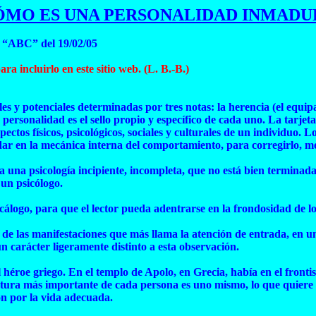
ÓMO ES UNA PERSONALIDAD INMADU
n “ABC” del 19/02/05
ara incluirlo en este sitio web. (L. B.-B.)
s y potenciales determinadas por tres notas: la herencia (el equipa
 personalidad es el sello propio y específico de cada uno. La tarjet
tos físicos, psicológicos, sociales y culturales de un individuo. L
dar en la mecánica interna del comportamiento, para corregirlo, me
 una psicología incipiente, incompleta, que no está bien terminad
 un psicólogo.
ecálogo, para que el lector pueda adentrarse en la frondosidad de lo
na de las manifestaciones que más llama la atención de entrada, e
 carácter ligeramente distinto a esta observación.
éroe griego. En el templo de Apolo, en Grecia, había en el frontisp
atura más importante de cada persona es uno mismo, lo que quiere d
n por la vida adecuada.