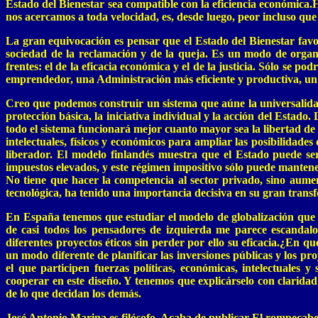
Estado del Bienestar sea compatible con la eficiencia económica.H
nos acercamos a toda velocidad, es, desde luego, peor incluso que
La gran equivocación es pensar que el Estado del Bienestar favo
sociedad de la reclamación y de la queja. Es un modo de organ
frentes: el de la eficacia económica y el de la justicia. Sólo se 
emprendedor, una Administración más eficiente y productiva, un c
Creo que podemos construir un sistema que aúne la universalidad d
protección básica, la iniciativa individual y la acción del Estado
todo el sistema funcionará mejor cuanto mayor sea la libertad de c
intelectuales, físicos y económicos para ampliar las posibilidades 
liberador. El modelo finlandés muestra que el Estado puede ser
impuestos elevados, y este régimen impositivo sólo puede mantener
No tiene que hacer la competencia al sector privado, sino aumen
tecnológica, ha tenido una importancia decisiva en su gran trans
En España tenemos que estudiar el modelo de globalización que q
de casi todos los pensadores de izquierda me parece escandalo
diferentes proyectos éticos sin perder por ello su eficacia.¿En 
un modo diferente de planificar las inversiones públicas y los p
el que participen fuerzas políticas, económicas, intelectuales y
cooperar en este diseño. Y tenemos que explicárselo con clarid
de lo que decidan los demás.
José Antonio Marina es filósofo. Acaba de publicar El rompecabe