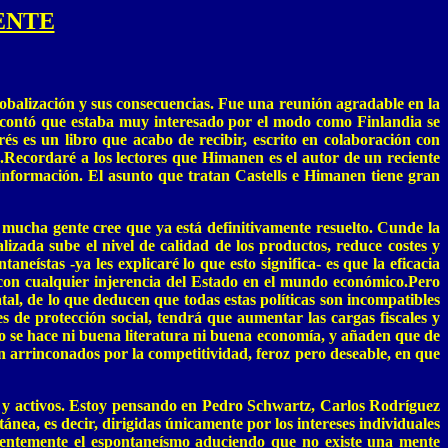
ENTE
lobalización y sus consecuencias. Fue una reunión agradable en la
s contó que estaba muy interesado por el modo como Finlandia se
és es un libro que acabo de recibir, escrito en colaboración con
.Recordaré a los lectores que Himanen es el autor de un reciente
la información. El asunto que tratan Castells e Himanen tiene gran
ucha gente cree que ya está definitivamente resuelto. Cunde la
izada sube el nivel de calidad de los productos, reduce costes y
neístas -ya les explicaré lo que esto significa- es que la eficacia
o con cualquier injerencia del Estado en el mundo económico.Pero
atal, de lo que deducen que todas estas políticas son incompatibles
es de protección social, tendrá que aumentar las cargas fiscales y
no se hace ni buena literatura ni buena economía, y añaden que de
n arrinconados por la competitividad, feroz pero deseable, en que
s y activos. Estoy pensando en Pedro Schwartz, Carlos Rodríguez
nea, es decir, dirigidas únicamente por los intereses individuales
cuentemente el espontaneísmo aduciendo que no existe una mente