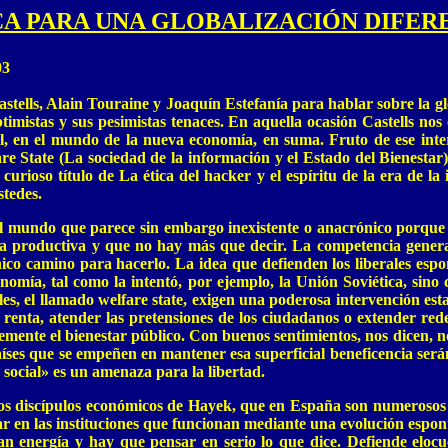
CA PARA UNA GLOBALIZACIÓN DIFER
03
astells, Alain Touraine y Joaquín Estefanía para hablar sobre la g
imistas y sus pesimistas tenaces. En aquella ocasión Castells no
l, en el mundo de la nueva economía, en suma. Fruto de ese inter
 State (La sociedad de la información y el Estado del Bienestar)
 curioso título de La ética del hacker y el espíritu de la era de 
stedes.
l mundo que parece sin embargo inexistente o anacrónico porque m
acia productiva y que no hay más que decir. La competencia general
ico camino para hacerlo. La idea que defienden los liberales esponta
conomía, tal como la intentó, por ejemplo, la Unión Soviética, sin
ales, el llamado welfare state, exigen una poderosa intervención est
a renta, atender las pretensiones de los ciudadanos o extender red
lemente el bienestar público. Con buenos sentimientos, nos dicen, 
íses que se empeñen en mantener esa superficial beneficencia será
 social» es un amenaza para la libertad.
 los discípulos económicos de Hayek, que en España son numeroso
ar en las instituciones que funcionan mediante una evolución espontá
ran energía y hay que pensar en serio lo que dice. Defiende elo