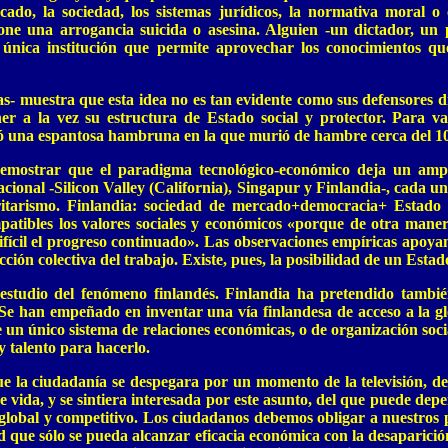
cado, la sociedad, los sistemas jurídicos, la normativa moral o
pone una arrogancia suicida o asesina. Alguien -un dictador, un
a única institución que permite aprovechar los conocimientos qu
as- muestra que esta idea no es tan evidente como sus defensores d
er a la vez su estructura de Estado social y protector. Para v
rió una espantosa hambruna en la que murió de hambre cerca del 1
mostrar que el paradigma tecnológico-económico deja un amplio
onal -Silicon Valley (California), Singapur y Finlandia-, cada un
rismo. Finlandia: sociedad de mercado+democracia+ Estado socia
patibles los valores sociales y económicos «porque de otra maner
ifícil el progreso continuado». Las observaciones empíricas apoy
cción colectiva del trabajo. Existe, pues, la posibilidad de un Est
estudio del fenómeno finlandés. Finlandia ha pretendido tambié
Se han empeñado en inventar una vía finlandesa de acceso a la globa
un único sistema de relaciones económicas, o de organización socia
y talento para hacerlo.
 la ciudadanía se despegara por un momento de la televisión, del 
 vida, y se sintiera interesada por este asunto, del que puede depe
bal y competitivo. Los ciudadanos debemos obligar a nuestros polí
que sólo se pueda alcanzar eficacia económica con la desaparició