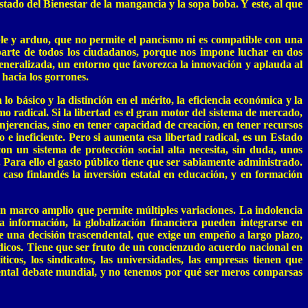
stado del Bienestar de la mangancia y la sopa boba. Y este, al que
ble y arduo, que no permite el pancismo ni es compatible con una
parte de todos los ciudadanos, porque nos impone luchar en dos
n generalizada, un entorno que favorezca la innovación y aplauda al
 hacia los gorrones.
 básico y la distinción en el mérito, la eficiencia económica y la
mo radical. Si la libertad es el gran motor del sistema de mercado,
injerencias, sino en tener capacidad de creación, en tener recursos
to e ineficiente. Pero si aumenta esa libertad radical, es un Estado
n un sistema de protección social alta necesita, sin duda, unos
 Para ello el gasto público tiene que ser sabiamente administrado.
caso finlandés la inversión estatal en educación, y en formación
un marco amplio que permite múltiples variaciones. La indolencia
 información, la globalización financiera pueden integrarse en
de una decisión trascendental, que exige un empeño a largo plazo,
ódicos. Tiene que ser fruto de un concienzudo acuerdo nacional en
ticos, los sindicatos, las universidades, las empresas tienen que
dental debate mundial, y no tenemos por qué ser meros comparsas