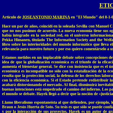
ETI
Artículo de
JOSEANTONIO MARINA
en "El Mundo" del 8-1-
Hace un par de años, coincidí en la soleada Sevilla con Manuel C
que no nos pusimos de acuerdo. La nueva economía tiene sus opt
había integrado en la sociedad red, en el universo informaciona
Pekka Himanen, titulado The Information Society and the Welfare
libro sobre las interioridades del mundo informático que lleva el
relevancia para nuestro futuro y por eso quiero comentárselo a u
Estamos metidos en un implacable debate sobre concepciones de
idea de que la globalización económica es el triunfo de la efic
aumenta el bienestar general. Se dice con insistencia que es el ún
económica es incompatible no sólo con la estatalización de la e
resulta que la protección social, la defensa de los derechos labor
con la eficiencia económica. Si el Estado pretende redistribuir l
acabará distorsionando el mercado. Al final, disminuirá inevitab
buenas intenciones está empedrado el camino del infierno. Los pa
el mundo se debate. Hayek llegó a decir que la noción de «justicia
Llamo liberalismo espontaneísta al que defienden, por ejemplo,
Braun o Jesús Huerta de Soto. Su tesis es que sólo se puede confi
y por la interacción de sus proyectos. Hayek es un autor de g