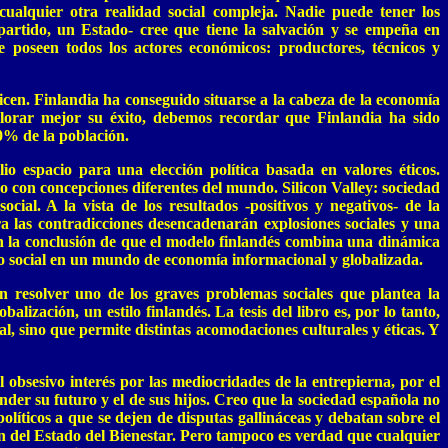
 cualquier otra realidad social compleja. Nadie puede tener los
 partido, un Estado- cree que tiene la salvación y se empeña en
e poseen todos los actores económicos: productores, técnicos y
icen. Finlandia ha conseguido situarse a la cabeza de la economía
alorar mejor su éxito, debemos recordar que Finlandia ha sido
0% de la población.
 espacio para una elección política basada en valores éticos.
o con concepciones diferentes del mundo. Silicon Valley: sociedad
l. A la vista de los resultados -positivos y negativos- de la
a las contradicciones desencadenarán explosiones sociales y una
an la conclusión de que el modelo finlandés combina una dinámica
ado social en un mundo de economía informacional y globalizada.
n resolver uno de los graves problemas sociales que plantea la
lización, un estilo finlandés. La tesis del libro es, por lo tanto,
l, sino que permite distintas acomodaciones culturales y éticas. Y
obsesivo interés por las mediocridades de la entrepierna, por el
nder su futuro y el de sus hijos. Creo que la sociedad española no
ticos a que se dejen de disputas gallináceas y debatan sobre el
n del Estado del Bienestar. Pero tampoco es verdad que cualquier