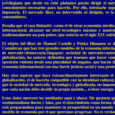
privilegiada que desde un cielo platónico pueda dirigir el mer
conocimientos necesarios para hacerlo. Por ello, intentarlo su
imponerla. El mercado libre, no intervenido ni dirigido, es l
consumidores.
Resulta que el caso finlandés -como el de otras economías nórdic
informacional, alcanzar un nivel tecnológico máximo y manten
tradicionalmente un país pobre, que todavía en el siglo XIX suf
El objeto del libro de Manuel Castells y Pekka Himanen es de
Consideran que hay tres grandes modelos de la economía informaci
de mercado+democracia.Singapur: sociedad de mercado+autorita
globalización, los autores defienden que tenemos que hacer com
oposición violenta desde una pluralidad de ángulos, que harán d
economía informacional con una fuerte justicia social y una prote
Hay otro aspecto que hace extraordinariamente interesante el 
globalización, el de hacerla compatible con la identidad cultural.
que la sociedad de mercado, tecnológica y globalizada, no impone 
que cada nación debe decidir su propio modelo... si tiene energía 
Estos datos merecen ser meditados aquí y ahora. Me gustaría que
sentimentalismo llorón y falso, por el aburrimiento como forma de
está preparándose para mantener su prosperidad en un mundo glo
modelo de economía por el que queremos progresar. No es verdad 