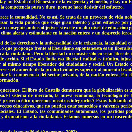
ay un Estado del Bienestar de la exigencia y el mérito, y hay un E
 la competencia pura y dura, porque hace desistir del esfuerzo.
rece la comodidad. No es así. Se trata de un proyecto de vida no
izar la vida pública que exige gran talento y gran esfuerzo por 
podrán conseguir ambos objetivos si existe un alto nivel de educació
lima alerta y estimulante en la nación entera y un desprecio feroz
e los derechos y la universalidad de la exigencia, la igualdad en lo
. Lo que propongo frente al liberalismo espontaneísta es un liberalis
ada ciudadano. Pero la libertad no consiste sólo en estar libre de 
de acción. Si el Estado limita esa libertad radical es tiránico, injus
 al mismo tiempo liberador del ciudadano y social. Un Estado co
se si el aumento de la productividad es superior al aumento fiscal.
tar la competencia del sector privado, de la nación entera. En el 
formación.
ueremos. El libro de Castells demuestra que la globalización es 
sa.El sistema de mercado, la nueva economía, la tecnología de la
qué proyecto ético queremos nosotros integrarlos? Estoy hablando 
royectos educativos, que no pueden estar sometidos a vaivenes peri
 sociales. El Estado, las comunidades autónomas, los partidos polí
ad y dramatismo a la ciudadanía. Estamos inmersos en un trascen
zas de la sexualidad (Anagrama, 2002).