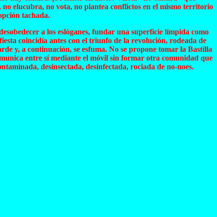
, no elucubra, no vota, no plantea conflictos en el mismo territorio
 opción tachada.
s, desobedecer a los eslóganes, fundar una superficie límpida como
iesta coincidía antes con el triunfo de la revolución, rodeada de
rde y, a continuación, se esfuma. No se propone tomar la Bastilla
comunica entre sí mediante el móvil sin formar otra comunidad que
contaminada, desinsectada, desinfectada, rociada de no-noes.