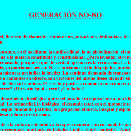
GENERACIÓN NO-NO
rnet, florecen diariamente cientos de organizaciones destinadas a
n.
umo, en el pacifismo, la antifiscalidad, la no globalización, el no go
ne a la materia constituida y constitucional. ¿Para levantar otro 
demasiado, porque lo que de verdad apremia es la recusación. La ta
e, ya podríamos pensar. Nos sentiríamos en fin despejados, puesto
 mientras perjudica la lucidez. La continua demanda de transparen
a o cantantes en directo, son versiones del mismo deseo afanado en 
de libertad y nitidez. El sí es hoy pastoso, comporta una concreta 
arecer? ¿Un vacío igual a cero? ¿Un limbo?
 desasimiento ideológico que en el pasado era equivalente a una ide
. Lo primordial, lo biológico, el desnudo total, con el que suele t
guir fundando partidos, la agrupación efímera, integral y espontáne
desarrollo sin destrucción.
nte a la cultura, entendida a la espesa manera convencional. Es p
reguntarle qué hacía en Estados Unidos, éste le contestó: "Aquí no