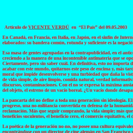
Artículo de
VICENTE VERDÚ
en “El País” del
09.05.2003
En Canadá, en Francia, en Italia, en Japón, en el sinfín de Inte
elaborados: su bandera común, rotunda y suficiente es la negació
Esa masa de gentes agrupadas en la contrapublicidad, en el anticons
creciendo a la manera de una incontenible antimateria que se opo
Ciertamente, pero sin saber cuál. En definitiva, esto no importa 
acabar con este mundo, quitarnos este peso de encima y, más tard
moral que impide desenvolverse y una turbiedad que daña la vista
de vida simple, de aire limpio, comida natural, verdad informativ
discursos, contaminaciones. Con el no se expresa la máxima ansia 
del objeto, el estreno de un vacío boreal. ¿Un vacío donde desap
La pancarta del no define a toda una generación sin ideología. El
progreso, una no-militancia convertida en defensa de la humanidad
reclamación. Más que seguir comprando, la vida simple; más que se
beneficios suculentos, el beneficio cero, el comercio equitativo, el 
La poética de la generación no-no, no posee una cultura equivale
encontrándose con un director de cine alemán en San Francisco y p