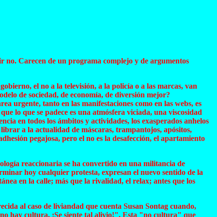
 decir no. Carecen de un programa complejo y de argumentos
bierno, el no a la televisión, a la policía o a las marcas, van
modelo de sociedad, de economía, de diversión mejor?
rea urgente, tanto en las manifestaciones como en las webs, es
 que lo que se padece es una atmósfera viciada, una viscosidad
cia en todos los ámbitos y actividades, los exasperados anhelos
librar a la actualidad de máscaras, trampantojos, apósitos,
adhesión pegajosa, pero el no es la desafección, el apartamiento
ología reaccionaria se ha convertido en una militancia de
erminar hoy cualquier protesta, expresan el nuevo sentido de la
a en la calle; más que la rivalidad, el relax; antes que los
arecida al caso de liviandad que cuenta Susan Sontag cuando,
 hay cultura. ¡Se siente tal alivio!". Esta "no cultura" que